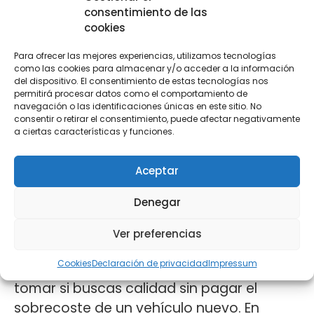
consentimiento de las
cookies
Para ofrecer las mejores experiencias, utilizamos tecnologías
como las cookies para almacenar y/o acceder a la información
del dispositivo. El consentimiento de estas tecnologías nos
permitirá procesar datos como el comportamiento de
Coches de ocasión en
navegación o las identificaciones únicas en este sitio. No
consentir o retirar el consentimiento, puede afectar negativamente
Madrid por menos de
a ciertas características y funciones.
10.000€: guía completa
para acertar
Aceptar
Denegar
07/05/2026
Ver preferencias
Comprar un coche de segunda mano es
Cookies
Declaración de privacidad
Impressum
una de las mejores decisiones que puedes
tomar si buscas calidad sin pagar el
sobrecoste de un vehículo nuevo. En