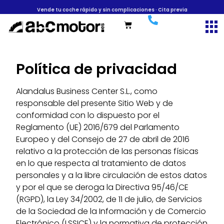
Coches premium · Revisa tu próximo coche en abcmotor.es
Coches premium · Revisa tu próximo coche en abcmotor.es
Coches premium · Revisa tu próximo coche en abcmotor.es
Vende tu coche rápido y sin complicaciones · Cita previa
Vende tu coche rápido y sin complicaciones · Cita previa
Vende tu coche rápido y sin complicaciones · Cita previa
Financiación rápida y a medida
Financiación rápida y a medida
Financiación rápida y a medida
Política de privacidad
Alandalus Business Center S.L., como
responsable del presente Sitio Web y de
conformidad con lo dispuesto por el
Reglamento (UE) 2016/679 del Parlamento
Europeo y del Consejo de 27 de abril de 2016
relativo a la protección de las personas físicas
en lo que respecta al tratamiento de datos
personales y a la libre circulación de estos datos
y por el que se deroga la Directiva 95/46/CE
(RGPD), la Ley 34/2002, de 11 de julio, de Servicios
de la Sociedad de la Información y de Comercio
Electrónico (LSSICE) y la normativa de protección