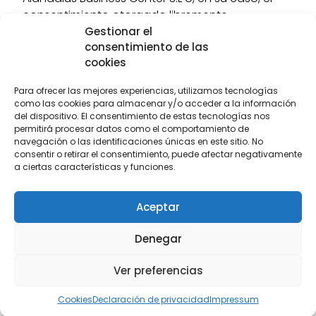
consentimiento otorgado libremente.
Gestionar el
consentimiento de las
El Usuario debe notificar a Alandalus Business
cookies
Center h S.L cualquier modificación que se
Para ofrecer las mejores experiencias, utilizamos tecnologías
produzca en los datos facilitados, respondiendo
como las cookies para almacenar y/o acceder a la información
en cualquier caso de la veracidad y exactitud
del dispositivo. El consentimiento de estas tecnologías nos
de los mismos. Alandalus Business Center S.L se
permitirá procesar datos como el comportamiento de
navegación o las identificaciones únicas en este sitio. No
compromete a tener implementadas las
consentir o retirar el consentimiento, puede afectar negativamente
medidas de seguridad que correspondan para
a ciertas características y funciones.
garantizar un nivel de seguridad adecuado en
virtud de la normativa aplicable en cada
Aceptar
momento.
Denegar
Para cumplir con las finalidades antes citadas,
Ver preferencias
podemos compartir la información
proporcionada o generada en nuestro Sitio Web
Cookies
Declaración de privacidad
Impressum
con proveedores de servicios que prestan