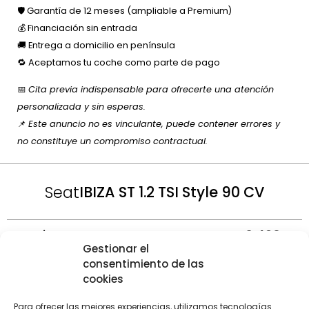
🛡️ Garantía de 12 meses (ampliable a Premium)
💰 Financiación sin entrada
🚚 Entrega a domicilio en península
🔁 Aceptamos tu coche como parte de pago
📅
Cita previa indispensable para ofrecerte una atención
personalizada y sin esperas.
📌
Este anuncio no es vinculante, puede contener errores y
no constituye un compromiso contractual.
Seat
IBIZA ST 1.2 TSI Style 90 CV
6.490 €
Precio
Gestionar el
consentimiento de las
3
1.200 cm
Cilindrada
cookies
Potencia
90 cv
Para ofrecer las mejores experiencias, utilizamos tecnologías