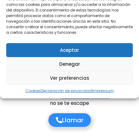
como las cookies para almacenar y/o acceder a la información
Plazas
5
del dispositivo. El consentimiento de estas tecnologías nos
permitirá procesar datos como el comportamiento de
Combustible
Gasolina
navegación o las identificaciones únicas en este sitio. No
consentir o retirar el consentimiento, puede afectar negativamente
Cambio
Manual
a ciertas características y funciones.
Etiqueta
Aceptar
Denegar
Contáctanos
Ver preferencias
Si te interesa este vehículo,
no te reprimas!
.
Rellena este breve
formulario
para reservarle. O
Cookies
Declaración de privacidad
Impressum
más fácil aún, pulsa el
botón de llamada
para que
no se te escape
Llamar