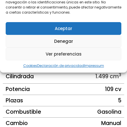
navegación o las identificaciones únicas en este sitio. No
errores.
consentir o retirar el consentimiento, puede afectar negativamente
a ciertas características y funciones.
📌 ABCMOTOR se reserva el derecho de modificar datos y
precios. BMW Serie 1 en Madrid
Aceptar
Denegar
BMW
SERIE 1 116i
Ver preferencias
14.890 €
Precio
Cookies
Declaración de privacidad
Impressum
3
1.499 cm
Cilindrada
Potencia
109 cv
Plazas
5
Combustible
Gasolina
Cambio
Manual