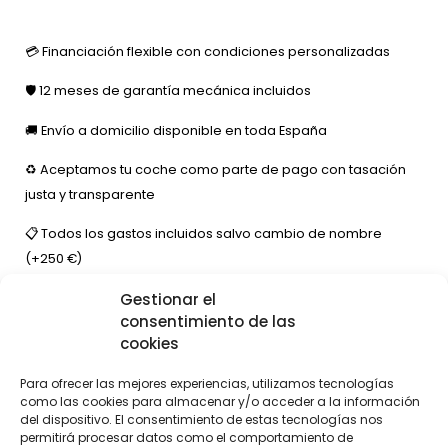
💳 Financiación flexible con condiciones personalizadas
🛡️ 12 meses de garantía mecánica incluidos
🚚 Envío a domicilio disponible en toda España
♻️ Aceptamos tu coche como parte de pago con tasación
justa y transparente
📋 Todos los gastos incluidos salvo cambio de nombre
(+250 €)
Gestionar el
📅 Imprescindible cita previa para atención personalizada
consentimiento de las
🔧 Posibilidad de ampliar la garantía ABCMOTOR,
cookies
consúltanos
Para ofrecer las mejores experiencias, utilizamos tecnologías
como las cookies para almacenar y/o acceder a la información
del dispositivo. El consentimiento de estas tecnologías nos
permitirá procesar datos como el comportamiento de
📌 Anuncio informativo y no contractual. Puede contener