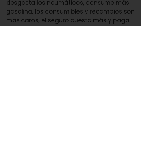
desgasta los neumáticos, consume más
gasolina, los consumibles y recam­bios son
más caros, el seguro cuesta más y paga
más impuestos. Será más barata de
mantener una 300 que una 500 cc, o una
monocilíndrica que una bicilíndrica.
7- Piensa en tener un
aparcamiento cerrado
No es ninguna tontería. Una moto
aparcada en la calle envejece antes, sufre
más de­terioro por vandalismo o simple
descuido, y puede ser robada con más
facilidad. Una plaza en un aparcamiento
cerrado siempre es un gasto bien
invertido.