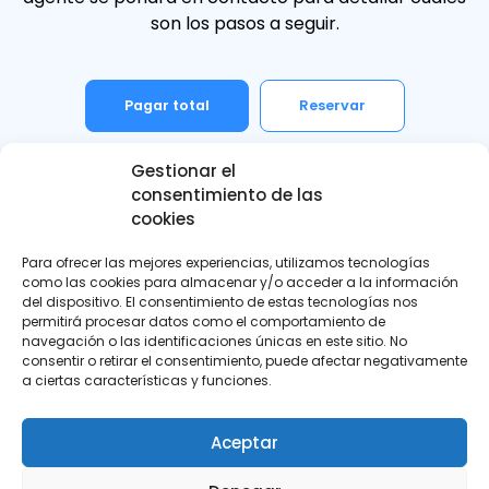
son los pasos a seguir.
Pagar total
Reservar
Gestionar el
consentimiento de las
Precio
1.990,00
€
cookies
1 año de garantía
0 €
Para ofrecer las mejores experiencias, utilizamos tecnologías
como las cookies para almacenar y/o acceder a la información
Cambio de nombre
195 €
del dispositivo. El consentimiento de estas tecnologías nos
permitirá procesar datos como el comportamiento de
navegación o las identificaciones únicas en este sitio. No
consentir o retirar el consentimiento, puede afectar negativamente
¿Transporte a domicilio?
a ciertas características y funciones.
Total
2.185
€
Aceptar