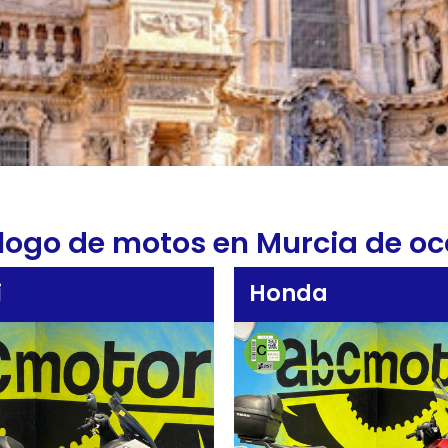
logo de motos en Murcia de oc
i
Honda