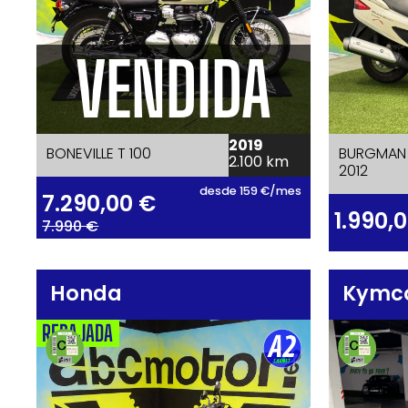
VENDIDA
2019
BONEVILLE T 100
BURGMAN 
2.100 km
2012
desde 159 €/mes
7.290,00
€
1.990,
7.990 €
Honda
Kymc
REBAJADA