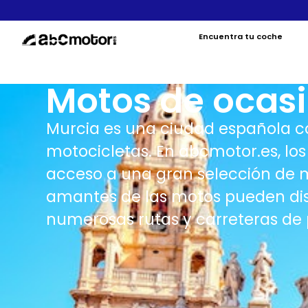
Encuentra tu coche
Motos de ocasi
Murcia es una ciudad española c
motocicletas. En abcmotor.es, lo
acceso a una gran selección de 
amantes de las motos pueden disf
numerosas rutas y carreteras de 