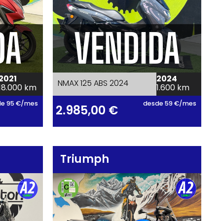
DA
VENDIDA
2021
2024
NMAX 125 ABS 2024
18.000 km
1.600 km
e 95 €/mes
desde 59 €/mes
2.985,00
€
Triumph