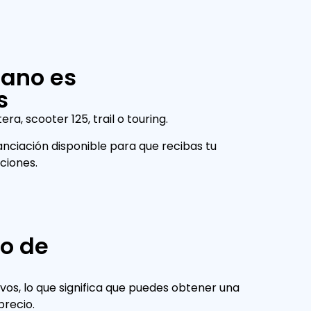
ano es
s
a, scooter 125, trail o touring.
ciación disponible para que recibas tu
ciones.
o de
precio.