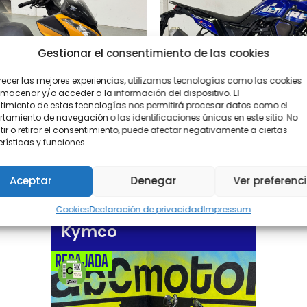
Gestionar el consentimiento de las cookies
ENDIDA
recer las mejores experiencias, utilizamos tecnologías como las cookies
macenar y/o acceder a la información del dispositivo. El
imiento de estas tecnologías nos permitirá procesar datos como el
amiento de navegación o las identificaciones únicas en este sitio. No
2016
ir o retirar el consentimiento, puede afectar negativamente a ciertas
K 125 ABS
TENERE 700
18.000 km
rísticas y funciones.
desd
00
€
8.990,00
€
Aceptar
Denegar
Ver preferenc
Cookies
Declaración de privacidad
Impressum
Kymco
REBAJADA