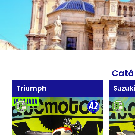
Catá
Triumph
Suzuk
REBAJADA