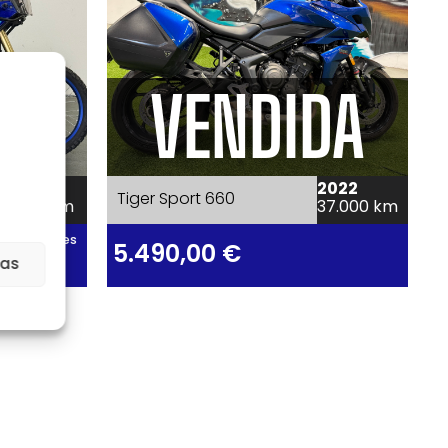
VENDIDA
2023
2022
Tiger Sport 660
10.000 km
37.000 km
e 190 €/mes
5.490,00
€
ias