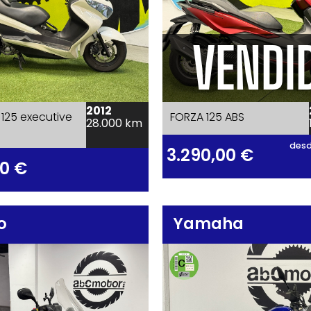
VENDI
2012
125 executive
FORZA 125 ABS
28.000 km
desd
3.290,00
€
00
€
o
Yamaha