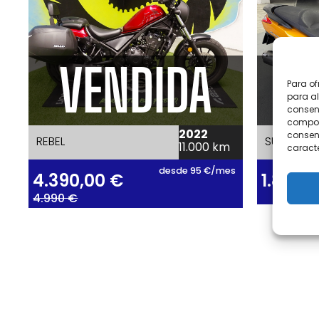
VENDIDA
V
Para of
para al
consent
comport
2022
consent
REBEL
SUPER DIN
11.000 km
caracte
desde 95 €/mes
4.390,00
€
1.890,
4.990 €