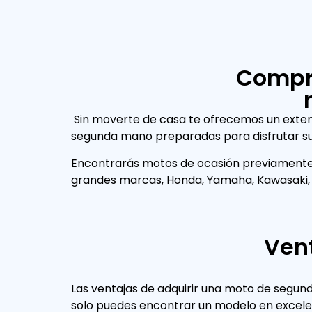
Compr
Sin moverte de casa te ofrecemos un exte
segunda mano preparadas para disfrutar su
Encontrarás motos de ocasión previamente 
grandes marcas, Honda, Yamaha, Kawasaki, 
Ven
Las ventajas de adquirir una moto de segu
venden por diferentes motivos, lo que signifi
solo puedes encontrar un modelo en excele