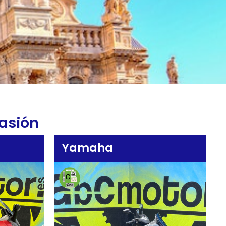
asión
Yamaha