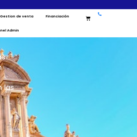
Gestion de venta
Financiación
anel Admin
as
n
 las