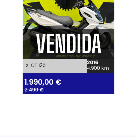
VENDIDA
2016
X-CT 125i
4.900 km
1.990,00
€
2.490 €