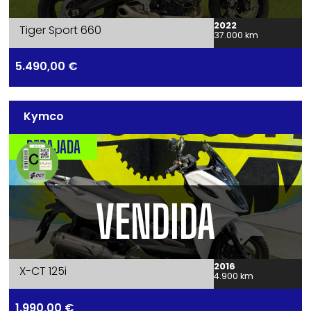
2022
Tiger Sport 660
37.000 km
5.490,00
€
Kymco
REBAJADA
VENDIDA
2016
X-CT 125i
4.900 km
1.990,00
€