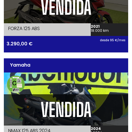
VENDIDA
2021
FORZA 125 ABS
18.000 km
desde 95 €/mes
3.290,00
€
Yamaha
VENDIDA
2024
NMAX 125 ABS 2024