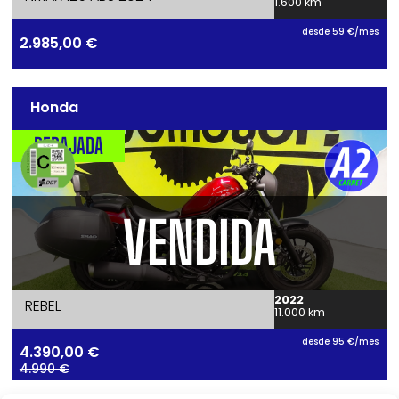
1.600 km
desde 59 €/mes
2.985,00
€
Honda
REBAJADA
VENDIDA
2022
REBEL
11.000 km
desde 95 €/mes
4.390,00
€
4.990 €