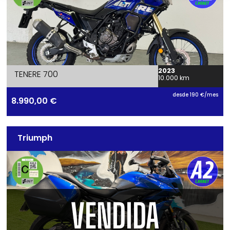
2023
TENERE 700
10.000 km
desde 190 €/mes
8.990,00
€
Triumph
VENDIDA