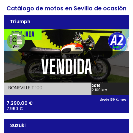
Catálogo de motos en Sevilla de ocasión
Triumph
REBAJADA
VENDIDA
2019
BONEVILLE T 100
2.100 km
desde 159 €/mes
7.290,00
€
7.990 €
Suzuki